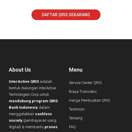
DAFTAR QRIS SEKARANG
About Us
Menu
InterActive QRIS
adalah
Service Center QRIS
bentuk dukungan InterActive
Biaya Transaksi
Technologies Corp untuk
Harga Pembuatan QRIS
mendukung program QRIS
Bank Indonesia
dalam
Testimoni
menggalakkan
cashless
Tentang
society
(pembayaran uang
digital) & membantu
proses
FAQ