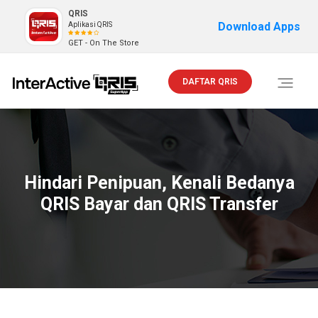
QRIS
Download Apps
Aplikasi QRIS
GET - On The Store
DAFTAR QRIS
Toggle
navigati
Hindari Penipuan, Kenali Bedanya
QRIS Bayar dan QRIS Transfer