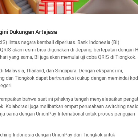
gini Dukungan Artajasa
) lintas negara kembali diperluas. Bank Indonesia (BI)
IS akan resmi bisa digunakan di Jepang, bertepatan dengan H
ari yang sama, BI juga akan memulai uji coba QRIS di Tiongkok.
i Malaysia, Thailand, dan Singapura. Dengan ekspansi ini,
ng dan Tiongkok dapat bertransaksi cukup dengan memindai ko
egeri.
nyampaikan bahwa saat ini pihaknya tengah menyelesaikan penga
ok. Kolaborasi juga melibatkan empat perusahaan switching nasio
ekerja sama dengan UnionPay International untuk proses pengujian
tching Indonesia dengan UnionPay dari Tiongkok untuk