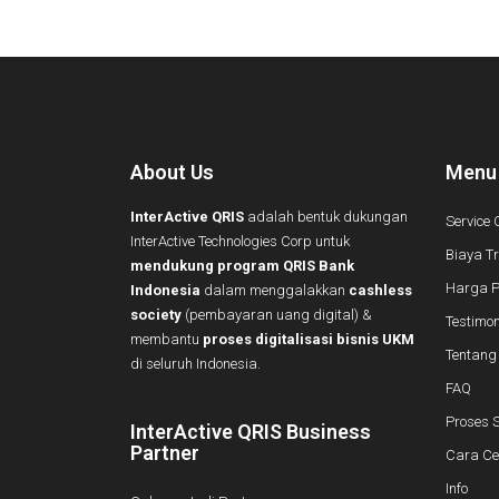
About Us
Menu
InterActive QRIS
adalah bentuk dukungan
Service 
InterActive Technologies Corp untuk
Biaya T
mendukung program QRIS Bank
Harga 
Indonesia
dalam menggalakkan
cashless
society
(pembayaran uang digital) &
Testimon
membantu
proses digitalisasi bisnis UKM
Tentang
di seluruh Indonesia.
FAQ
Proses S
InterActive QRIS Business
Partner
Cara Ce
Info