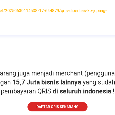
ket/20250630114538-17-644879/qris-diperluas-ke-jepang-
karang juga menjadi merchant (pengguna
ngan
15,7 Juta bisnis lainnya
yang suda
pembayaran QRIS
di seluruh indonesia
!
DAFTAR QRIS SEKARANG