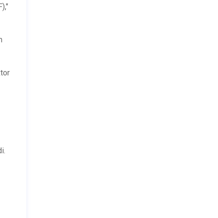
),"
m
tor
i.