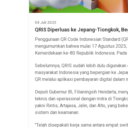
04 Juli 2025
QRIS Diperluas ke Jepang-Tiongkok, Be
Penggunaan QR Code Indonesian Standard (QRIS
mengumumkan bahwa mulai 17 Agustus 2025, QR
Kemerdekaan ke-80 Republik Indonesia. Pada h
Sebelumnya, QRIS sudah lebih dulu digunakan d
masyarakat Indonesia yang bepergian ke Jepa
QR melalui aplikasi pembayaran digital dalam n
Deputi Gubernur BI, Filianingsih Hendarta, me
teknis dan operasional dengan mitra di Tiongk
yakni Rintis, Artajasa, Jalin, dan Alto, yang b
sistem dan keamanan.
"Telah disepakati kerja sama antara empat swi