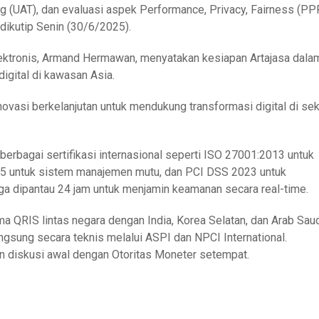
 (UAT), dan evaluasi aspek Performance, Privacy, Fairness (PPF
dikutip Senin (30/6/2025).
lektronis, Armand Hermawan, menyatakan kesiapan Artajasa dala
gital di kawasan Asia.
vasi berkelanjutan untuk mendukung transformasi digital di sek
berbagai sertifikasi internasional seperti ISO 27001:2013 untuk
5 untuk sistem manajemen mutu, dan PCI DSS 2023 untuk
juga dipantau 24 jam untuk menjamin keamanan secara real-time.
a QRIS lintas negara dengan India, Korea Selatan, dan Arab Saud
gsung secara teknis melalui ASPI dan NPCI International.
an diskusi awal dengan Otoritas Moneter setempat.