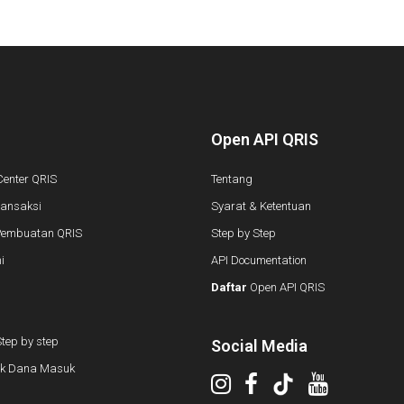
Open API QRIS
Center QRIS
Tentang
ransaksi
Syarat & Ketentuan
Pembuatan QRIS
Step by Step
i
API Documentation
Daftar
Open API QRIS
tep by step
Social Media
k Dana Masuk