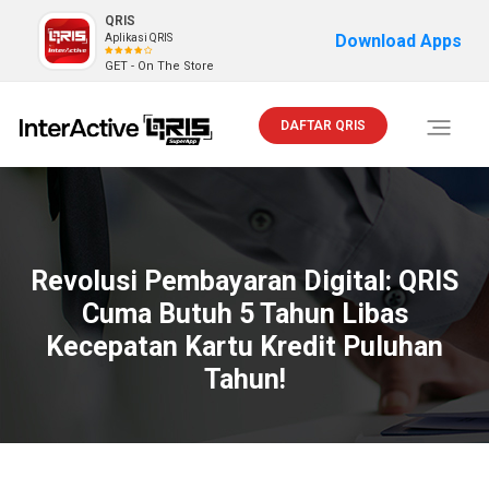
QRIS
Download Apps
Aplikasi QRIS
GET - On The Store
DAFTAR QRIS
Toggle
navigati
Revolusi Pembayaran Digital: QRIS
Cuma Butuh 5 Tahun Libas
Kecepatan Kartu Kredit Puluhan
Tahun!