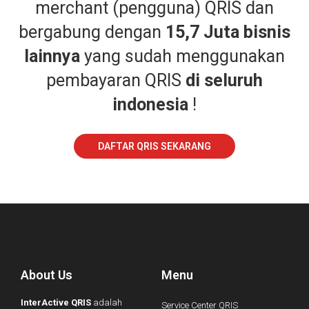
merchant (pengguna) QRIS dan
bergabung dengan
15,7 Juta bisnis
lainnya
yang sudah menggunakan
pembayaran QRIS
di seluruh
indonesia
!
DAFTAR QRIS SEKARANG
About Us
Menu
InterActive QRIS
adalah
Service Center QRIS