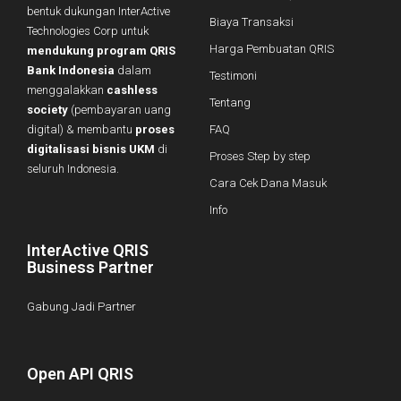
bentuk dukungan InterActive
Biaya Transaksi
Technologies Corp untuk
Harga Pembuatan QRIS
mendukung program QRIS
Bank Indonesia
dalam
Testimoni
menggalakkan
cashless
Tentang
society
(pembayaran uang
digital) & membantu
proses
FAQ
digitalisasi bisnis UKM
di
Proses Step by step
seluruh Indonesia.
Cara Cek Dana Masuk
Info
InterActive QRIS
Business Partner
Gabung Jadi Partner
Open API QRIS