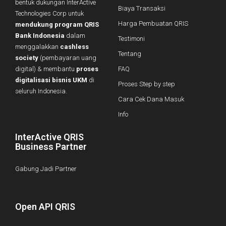
bentuk dukungan InterActive
Biaya Transaksi
Technologies Corp untuk
Harga Pembuatan QRIS
mendukung program QRIS
Bank Indonesia
dalam
Testimoni
menggalakkan
cashless
Tentang
society
(pembayaran uang
digital) & membantu
proses
FAQ
digitalisasi bisnis UKM
di
Proses Step by step
seluruh Indonesia.
Cara Cek Dana Masuk
Info
InterActive QRIS
Business Partner
Gabung Jadi Partner
Open API QRIS