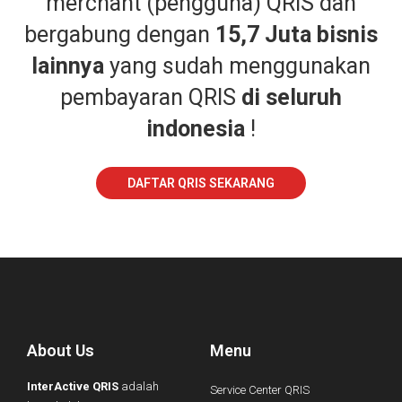
merchant (pengguna) QRIS dan
bergabung dengan
15,7 Juta bisnis
lainnya
yang sudah menggunakan
pembayaran QRIS
di seluruh
indonesia
!
DAFTAR QRIS SEKARANG
About Us
Menu
InterActive QRIS
adalah
Service Center QRIS