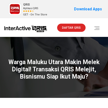
QRIS
Download Apps
Aplikasi QRIS
GET - On The Store
DAFTAR QRIS
Toggle
navigati
Warga Maluku Utara Makin Melek
Digital! Transaksi QRIS Melejit,
Bisnismu Siap Ikut Maju?