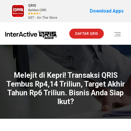
QRIS
Download Apps
Aplikasi QRIS
GET - On The Store
DAFTAR QRIS
Toggle
navigati
Melejit di Kepri! Transaksi QRIS
Tembus Rp4,14 Triliun, Target Akhir
Tahun Rp6 Triliun. Bisnis Anda Siap
Ikut?