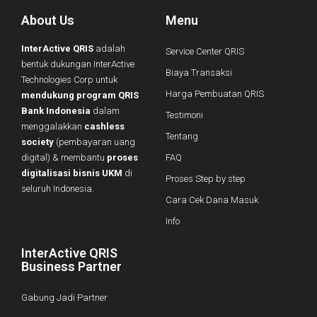
About Us
Menu
InterActive QRIS
adalah
Service Center QRIS
bentuk dukungan InterActive
Biaya Transaksi
Technologies Corp untuk
Harga Pembuatan QRIS
mendukung program QRIS
Bank Indonesia
dalam
Testimoni
menggalakkan
cashless
Tentang
society
(pembayaran uang
digital) & membantu
proses
FAQ
digitalisasi bisnis UKM
di
Proses Step by step
seluruh Indonesia.
Cara Cek Dana Masuk
Info
InterActive QRIS
Business Partner
Gabung Jadi Partner