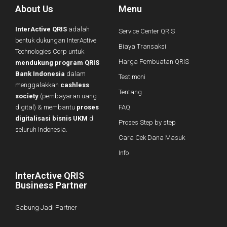
About Us
Menu
InterActive QRIS
adalah
Service Center QRIS
bentuk dukungan InterActive
Biaya Transaksi
Technologies Corp untuk
Harga Pembuatan QRIS
mendukung program QRIS
Bank Indonesia
dalam
Testimoni
menggalakkan
cashless
Tentang
society
(pembayaran uang
digital) & membantu
proses
FAQ
digitalisasi bisnis UKM
di
Proses Step by step
seluruh Indonesia.
Cara Cek Dana Masuk
Info
InterActive QRIS
Business Partner
Gabung Jadi Partner