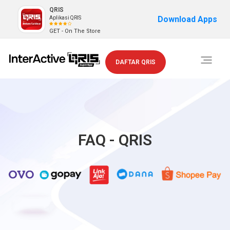
QRIS
Download Apps
Aplikasi QRIS
GET - On The Store
Toggle
DAFTAR QRIS
navigati
FAQ - QRIS