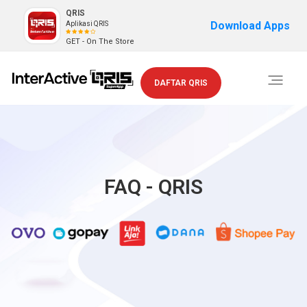
QRIS
Download Apps
Aplikasi QRIS
GET - On The Store
Toggle
DAFTAR QRIS
navigati
FAQ - QRIS