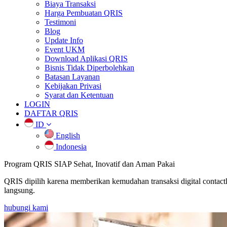
Biaya Transaksi
Harga Pembuatan QRIS
Testimoni
Blog
Update Info
Event UKM
Download Aplikasi QRIS
Bisnis Tidak Diperbolehkan
Batasan Layanan
Kebijakan Privasi
Syarat dan Ketentuan
LOGIN
DAFTAR QRIS
ID
English
Indonesia
Program QRIS SIAP
Sehat, Inovatif dan Aman Pakai
QRIS dipilih karena memberikan kemudahan transaksi digital contac
langsung.
hubungi kami