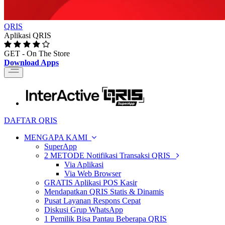
QRIS
Aplikasi QRIS
GET - On The Store
Download Apps
Toggle
navigation
DAFTAR QRIS
MENGAPA KAMI
SuperApp
2 METODE Notifikasi Transaksi QRIS
Via Aplikasi
Via Web Browser
GRATIS Aplikasi POS Kasir
Mendapatkan QRIS Statis & Dinamis
Pusat Layanan Respons Cepat
Diskusi Grup WhatsApp
1 Pemilik Bisa Pantau Beberapa QRIS