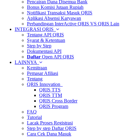
Pencairan Dana Disemua Bank
Bonus Komisi Jutaan Rupiah
Notifikasi Transaksi Masuk QRIS
Aplikasi Absensi Karyawan
Perbandingan InterActive QRIS VS QRIS Lain
INTEGRASI QRIS
Tentang API QRIS
Syarat & Ketentuan
Step by Step
Dokumentasi API
Daftar
Open API QRIS
LAINNYA
Kemitraan
Pemasar Afiliasi
Tentang
QRIS Innovation
QRIS TTS
QRIS TTM
QRIS Cross Border
QRIS Program
FAQ
Tutorial
Lacak Proses Registrasi
Step by step Daftar QRIS
Cara Cek Dana Masuk