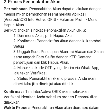
2. Proses Penonaktifan Akun
Permohonan
: Penonaktifan Akun dapat dilakukan dengan
mengirimkan permohonan resmi melalui Aplikasi
(Android/iOS) InterActive QRIS - Halaman Profil - Menu
Hapus Akun,
Berikut langkah singkat Penonaktifan Akun QRIS:
1. Dari menu Akun, pilih Hapus Akun.
2. Konfirmasi Penonaktifan Akun dengan klik tombol
Setuju.
3. Unggah Surat Penutupan Akun, isi Alasan dan Saran,
serta unggah Foto Selfie dengan KTP. Centang
persetujuan dan klik Hapus Akun.
4. Masukkan kode OTP yang dikirim via WhatsApp,
lalu tekan Verifikasi.
5. Status Penonaktifan akan diproses. Anda akan
diberi tahu jika disetujui atau ditolak.
Konfirmasi
: Tim InterActive QRIS akan melakukan
Verifikasi identitas Anda sebelum proses Penonaktifan
dilakukan.
Waktu Proses
: Penonaktifan Akun akan diproses dalam