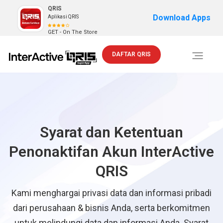
QRIS
Download Apps
Aplikasi QRIS
GET - On The Store
DAFTAR QRIS
Toggle
navigati
Syarat dan Ketentuan
Penonaktifan Akun InterActive
QRIS
Kami menghargai privasi data dan informasi pribadi
dari perusahaan & bisnis Anda, serta berkomitmen
untuk melindungi data dan informasi Anda. Syarat